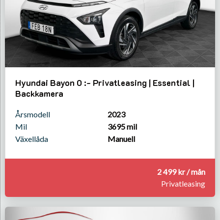
Hyundai Bayon 0 :- Privatleasing | Essential |
Backkamera
Årsmodell
2023
Mil
3695 mil
Växellåda
Manuell
2 499 kr / mån
Privatleasing