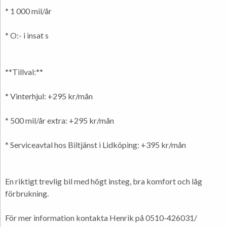
* 1 000 mil/år
* O:- i insat s
**Tillval:**
* Vinterhjul: +295 kr/mån
* 500 mil/år extra: +295 kr/mån
* Serviceavtal hos Biltjänst i Lidköping: +395 kr/mån
En riktigt trevlig bil med högt insteg, bra komfort och låg
förbrukning.
För mer information kontakta Henrik på 0510-426031/