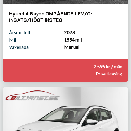
Hyundai Bayon OMGÅENDE LEV/O:-
INSATS/HÖGT INSTEG
Årsmodell
2023
Mil
1554 mil
Växellåda
Manuell
2 595 kr / mån
Privatleasing