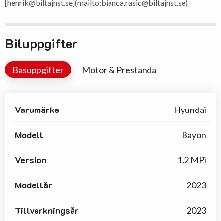
[henrik@biltajnst.se](mailto:bianca.rasic@biltajnst.se)
Biluppgifter
Basuppgifter
Motor & Prestanda
Varumärke
Hyundai
Modell
Bayon
Version
1.2 MPi
Modellår
2023
Tillverkningsår
2023