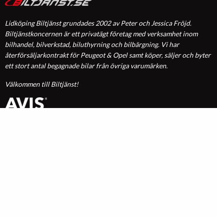
Lidköping Biltjänst grundades 2002 av Peter och Jessica Fröjd.
Biltjänstkoncernen är ett privatägt företag med verksamhet inom
bilhandel, bilverkstad, biluthyrning och bilbärgning. Vi har
återförsäljarkontrakt för Peugeot & Opel samt köper, säljer och byter
ett stort antal begagnade bilar från övriga varumärken.
Välkommen till Biltjänst!
Org. nr 556635-7538