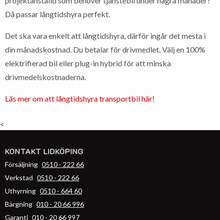
projektanställd som behöver tjänstebil under några månader?
Då passar långtidshyra perfekt.
Det ska vara enkelt att långtidshyra, därför ingår det mesta i
din månadskostnad. Du betalar för drivmedlet. Välj en 100%
elektrifierad bil eller plug-in hybrid för att minska
drivmedelskostnaderna.
Läs mer om att långtidshyra transportbil här!
<
KONTAKT LIDKÖPING
Försäljning
0510 - 222 66
Verkstad
0510 - 222 66
Uthyrning
0510 - 664 60
Bärgning
010 - 20 66 996
Garanti
010 - 20 66 997