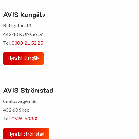
AVIS Kungälv
Rattgatan 43
442 40 KUNGÄLV
Tel.
0303-21 52 25
Hyra bil Kungälv
AVIS Strömstad
Grålösvägen 38
452 60 Skee
Tel.
0526-60330
Hyra bil Strömstad