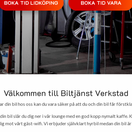
BOKA TID LIDKÖPING
BOKA TID VARA
Välkommen till Biltjänst Verkstad
r din bil hos oss kan du vara säker på att du och din bil får förstkla
in bil slår du dig ner i vår lounge med en god kopp nymalt kaffe. 
g mot vårt gäst-wifi. Vi erbjuder självklart hyrbil medan din bil är