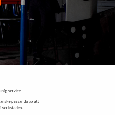
ssig service.
Kanske passar du på att
 i verkstaden.