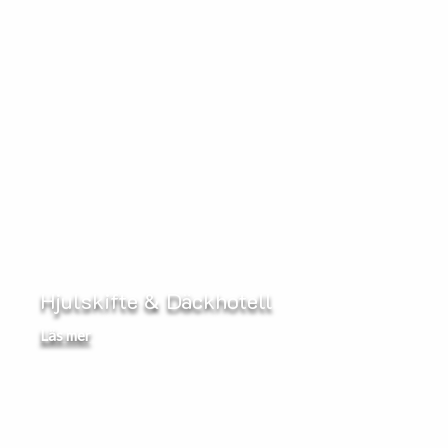
Hjulskifte & Däckhotell
Läs mer