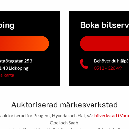
ping
Boka bilserv
stgötagatan 253
Behöver du hjälp?
1 43 Lidköping
0512 - 326 49
a karta
Auktoriserad märkesverkstad
 auktoriserad för Peugeot, Hyundai och Fiat, vår
bilverkstad i Vara
Opel och Saab.