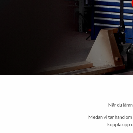
När du lämna
Medan vi tar hand om d
koppla upp di