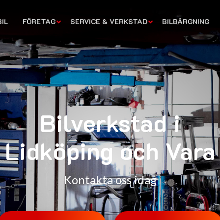
IL
FÖRETAG
SERVICE & VERKSTAD
BILBÄRGNING
Bilverkstad i
Lidköping och Vara
Kontakta oss idag