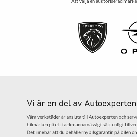
Att välja en auktoriserad märke
Fält markerade med en
KONTAKTUPPGIFTE
*
är obligatoriskt
Ditt namn
*
Telefonnummer
*
E-post
*
FORDON
Registreringsnummer
*
Bilmärke
*
Bilmodell
Årsmodell
Mätarställning
TJÄNST
Vilken verkstadstjänst vill du boka?
*
Vilket datum skulle du vilja lämna in bilen?
Önskar du hyrbil? Kostnad 450 kr/dygn
*
Hur vill du bli kontaktad?
*
Ja
Nej
Övriga kommentarer
E-post
Telefon
Vi är en del av Autoexperten
Våra verkstäder är ansluta till Autoexperten och serv
bilmärken på ett fackmannamässigt sätt enligt tillver
Det innebär att du behåller nybilsgarantin på bilen om