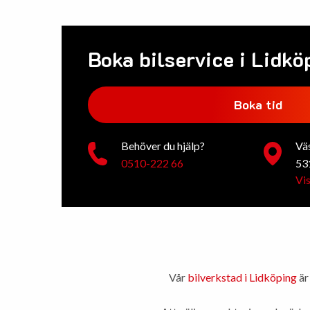
Boka bilservice i Lidkö
Boka tid
Behöver du hjälp?
Vä
0510-222 66
53
Vis
Vår
bilverkstad i Lidköping
är