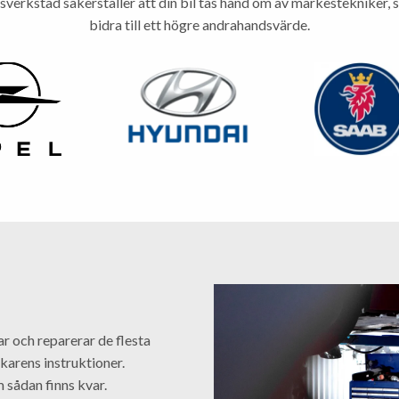
sverkstad säkerställer att din bil tas hand om av märkestekniker, 
R
Fält markerade med
KONTAKT
bidra till ett högre andrahandsvärde.
Ditt namn
*
Telefonnummer
*
E-post
*
FORDON
Registreringsnummer
Bilmärke
*
Bilmodell
Mätarställning
Årsmodell
TJÄNST
Vilken verkstadstjänst
*
Typ av bil
*
Vilket datum skulle d
Önskar du hyrbil? K
Hur vill du bli kont
Ja
Nej
Övriga kommentarer
E-post
Telefon
ar och reparerar de flesta
karens instruktioner.
 sådan finns kvar.