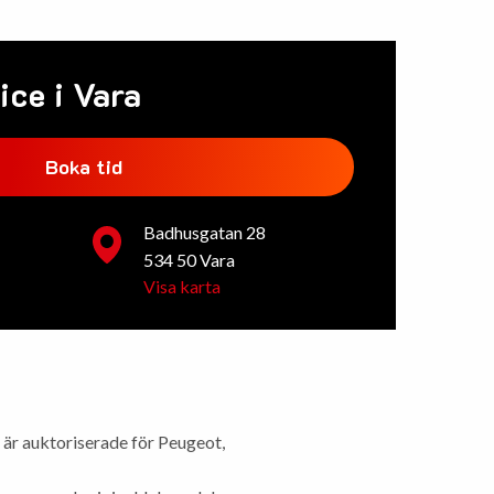
ice i Vara
Boka tid
Badhusgatan 28
534 50 Vara
Visa karta
är auktoriserade för Peugeot,