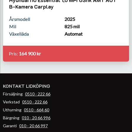
B-Kamera Carplay
Årsmodell
2025
Mil
825 mil
Växellåda
Automat
Pris:
164 900 kr
KONTAKT LIDKÖPING
Försäljning
0510 - 222 66
Verkstad
0510 - 222 66
Uthyrning
0510 - 664 60
Bärgning
010 - 20 66 996
Garanti
010 - 20 66 997