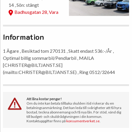
14 , Sön: stängt
Badhusgatan 28, Vara
Information
1 Ägare , Besiktad tom 270131 , Skatt endast 536:-/År ,
Optimal billig sommarbil/Pendlarbil , MAILA
[CHRISTER@BILTJANST.SE]
(mailto:CHRISTER@BILTJANST.SE) , Ring 0512/32644
Att låna kostar pengar!
Om du inte kan betala tillbaka skulden i tid riskerar du en
betalningsanmärkning. Det kan leda till svårigheter att få hyra
bostad, teckna abonnemang och få nya lån. För stöd, vänd dig
till budget- och skuldrådgivningen i din kommun.
Kontaktuppgifter finns på
konsumentverket.se
.