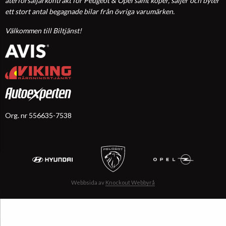
återförsäljarkontrakt för Peugeot & Opel samt köper, säljer och byter
ett stort antal begagnade bilar från övriga varumärken.
Välkommen till Biltjänst!
Org. nr 556635-7538
Webbsida av
Knockout Webbyrå