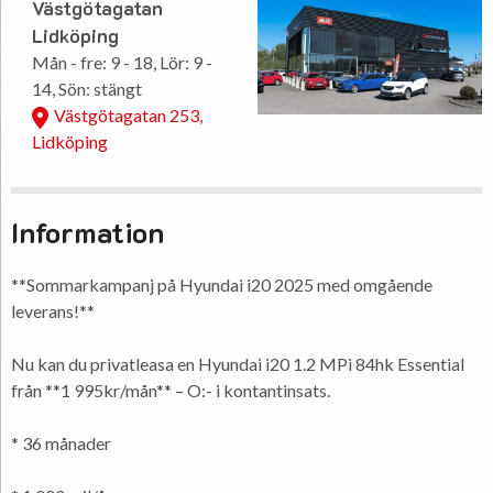
Västgötagatan
Lidköping
Mån - fre: 9 - 18, Lör: 9 -
14, Sön: stängt
Västgötagatan 253,
Lidköping
Information
**Sommarkampanj på Hyundai i20 2025 med omgående
leverans!**
Nu kan du privatleasa en Hyundai i20 1.2 MPi 84hk Essential
från **1 995kr/mån** – O:- i kontantinsats.
* 36 månader