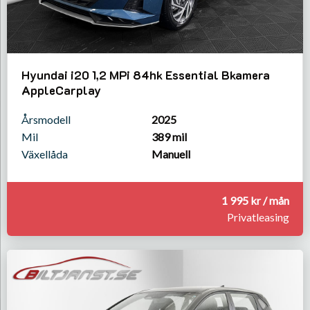
Hyundai i20 1,2 MPi 84hk Essential Bkamera
AppleCarplay
Årsmodell
2025
Mil
389 mil
Växellåda
Manuell
1 995 kr / mån
Privatleasing