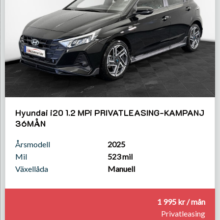
Hyundai i20 1.2 MPi PRIVATLEASING-KAMPANJ
36MÅN
Årsmodell
2025
Mil
523 mil
Växellåda
Manuell
1 995 kr / mån
Privatleasing