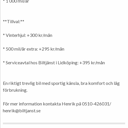
* 1 000 mil/år
**Tillval:**
* Vinterhjul: +300 kr/mån
* 500 mil/år extra: +295 kr/mån
* Serviceavtal hos Biltjänst i Lidköping: +395 kr/mån
En riktigt trevlig bil med sportig känsla, bra komfort och låg
förbrukning.
För mer information kontakta Henrik på 0510-426031/
henrik@biltjanst.se