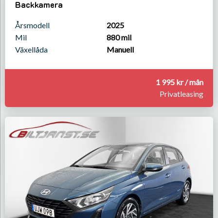
Backkamera
Årsmodell
2025
Mil
880 mil
Växellåda
Manuell
1 995 kr / mån
Privatleasing