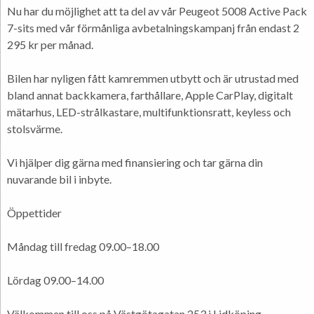
Nu har du möjlighet att ta del av vår Peugeot 5008 Active Pack
7-sits med vår förmånliga avbetalningskampanj från endast 2
295 kr per månad.
Bilen har nyligen fått kamremmen utbytt och är utrustad med
bland annat backkamera, farthållare, Apple CarPlay, digitalt
mätarhus, LED-strålkastare, multifunktionsratt, keyless och
stolsvärme.
Vi hjälper dig gärna med finansiering och tar gärna din
nuvarande bil i inbyte.
Öppettider
Måndag till fredag 09.00–18.00
Lördag 09.00–14.00
Välkommen till oss på Västgötagatan 253 i Lidköping.