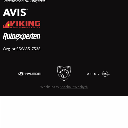
Välkommen till Biltjänst!
Org. nr 556635-7538
Webbsida av
Knockout Webbyrå