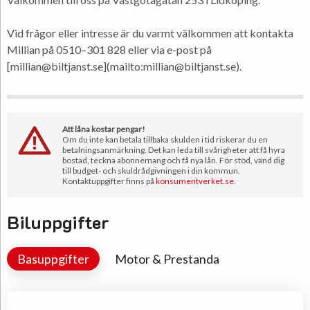
Vid frågor eller intresse är du varmt välkommen att kontakta
Millian på 0510–301 828 eller via e-post på
[millian@biltjanst.se](mailto:millian@biltjanst.se).
Att låna kostar pengar!
Om du inte kan betala tillbaka skulden i tid riskerar du en
betalningsanmärkning. Det kan leda till svårigheter att få hyra
bostad, teckna abonnemang och få nya lån. För stöd, vänd dig
till budget- och skuldrådgivningen i din kommun.
Kontaktuppgifter finns på
konsumentverket.se
.
Biluppgifter
Basuppgifter
Motor & Prestanda