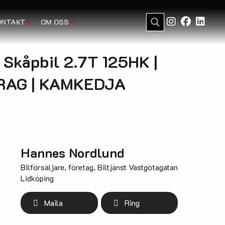
ONTAKT
OM OSS
c Skåpbil 2.7T 125HK |
RAG | KAMKEDJA
Hannes Nordlund
Bilförsäljare, företag, Biltjänst Västgötagatan
Lidköping
Maila
Ring