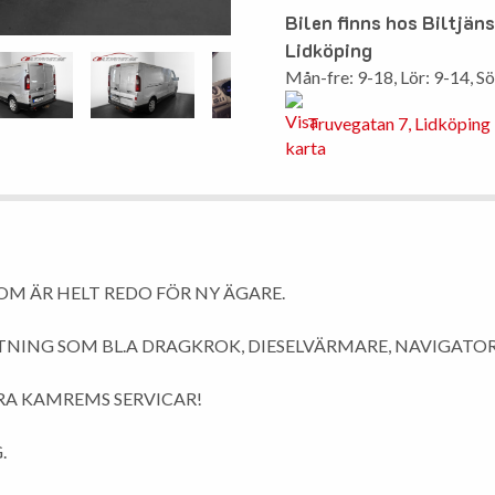
Bilen finns hos Biltjän
Lidköping
Mån-fre: 9-18, Lör: 9-14, Sö
Truvegatan 7, Lidköping
OM ÄR HELT REDO FÖR NY ÄGARE.
STNING SOM BL.A DRAGKROK, DIESELVÄRMARE, NAVIGATO
YRA KAMREMS SERVICAR!
.