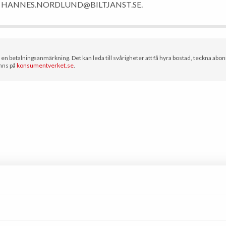
T HANNES.NORDLUND@BILTJANST.SE.
u en betalningsanmärkning. Det kan leda till svårigheter att få hyra bostad, teckna abon
nns på
konsumentverket.se
.