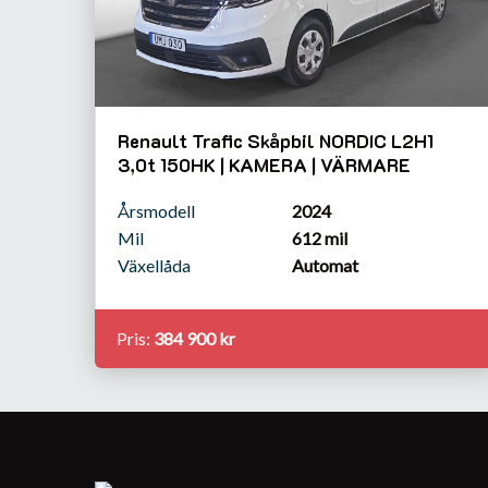
Renault Trafic Skåpbil NORDIC L2H1
3,0t 150HK | KAMERA | VÄRMARE
Årsmodell
2024
Mil
612 mil
Växellåda
Automat
Pris:
384 900 kr