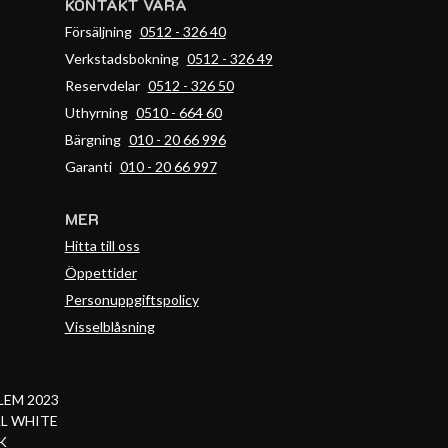
KONTAKT VARA
Försäljning
0512 - 326 40
Verkstadsbokning
0512 - 326 49
Reservdelar
0512 - 326 50
Uthyrning
0510 - 664 60
Bärgning
010 - 20 66 996
Garanti
010 - 20 66 997
MER
Hitta till oss
Öppettider
Personuppgiftspolicy
Visselblåsning