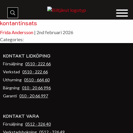
Archives
Citroën C5 Shine Automat – privatleasing utan
kontantinsats
Frida Andersson
|
2nd februari 2026
Categories:
KONTAKT LIDKÖPING
Försäljning
0510 - 222 66
Verkstad
0510 - 222 66
Uthyrning
0510 - 664 60
Bärgning
010 - 20 66 996
Garanti
010 - 20 66 997
KONTAKT VARA
Försäljning
0512 - 326 40
Verkstadsbokning
0512 - 326 49