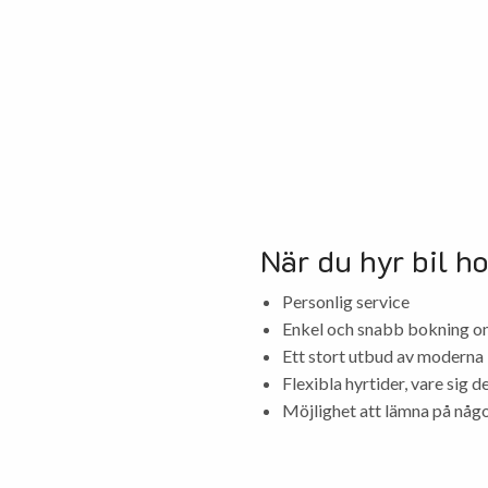
När du hyr bil ho
Personlig service
Enkel och snabb bokning onl
Ett stort utbud av moderna 
Flexibla hyrtider, vare sig d
Möjlighet att lämna på någo