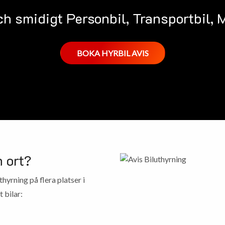
ch smidigt Personbil, Transportbil,
BOKA HYRBIL AVIS
 ort?
thyrning på flera platser i
 bilar: