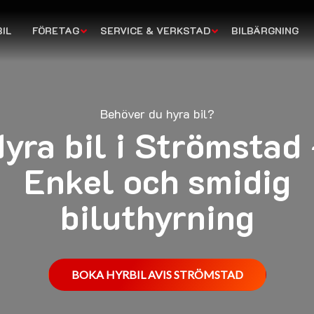
IL
FÖRETAG
SERVICE & VERKSTAD
BILBÄRGNING
Behöver du hyra bil?
yra bil i Strömstad
Enkel och smidig
biluthyrning
BOKA HYRBIL AVIS STRÖMSTAD