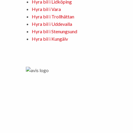
Hyra bil i Lidköping
Hyra bil i Vara
Hyra bil i Trollhättan
Hyra bil i Uddevalla
Hyra bil i Stenungsund
Hyra bil i Kungälv