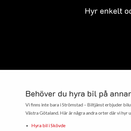
Hyr enkelt o
Behöver du hyra bil på annan
Vi finns inte bara i Strömstad – Biltjänst erbjuder bilu
Västra Götaland. Här är några andra orter där vi hyr ut
Hyra bil i Skövde