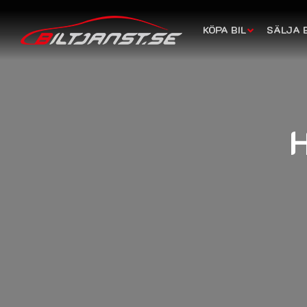
KÖPA BIL
SÄLJA B
H