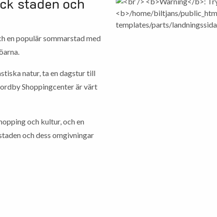
äck staden och
och en populär sommarstad med
öarna.
iska natur, ta en dagstur till
ordby Shoppingcenter är värt
hopping och kultur, och en
om staden och dess omgivningar