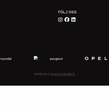
FÖLJ OSS
Webbsida av
Knockout Webbyrå