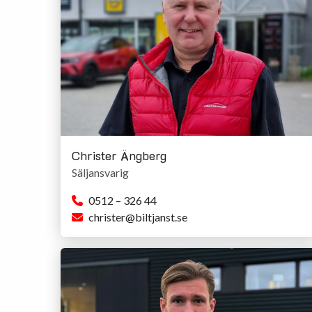
Mitt namn
*
Mitt telefonnummer
*
E-post
*
Jag är intresserad av:
*
Eventuellt meddelande till säljaren
Christer Ängberg
Säljansvarig
0512 – 326 44
christer@biltjanst.se