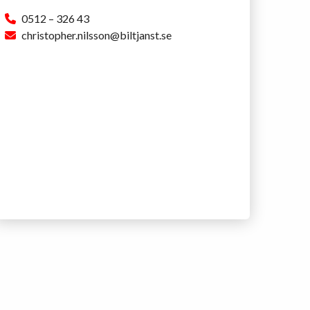
0512 – 326 43
christopher.nilsson@biltjanst.se