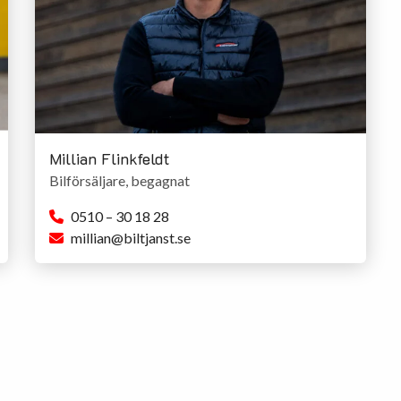
Millian Flinkfeldt
Bilförsäljare, begagnat
0510 – 30 18 28
millian@biltjanst.se