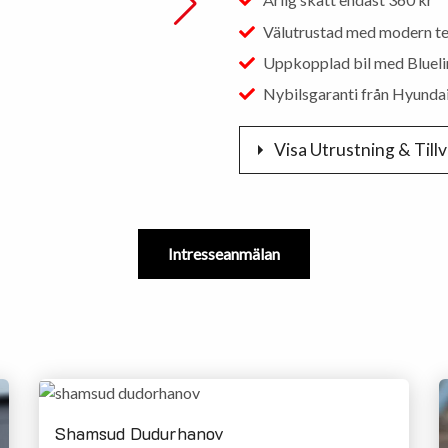
Välutrustad med modern te
Uppkopplad bil med Bluel
Nybilsgaranti från Hyunda
Visa Utrustning & Tillv
3-fas laddning
ACC / klimatanläggning
Adaptiv farthållare
Intresseanmälan
Aktiv filhållningsassistans
Android Auto
Apple CarPlay
Backkamera
Bluelink
Bluetooth
Digital instrumentpanel
Shamsud Dudurhanov
Förkylning / förvärme