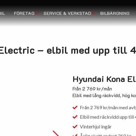
IL
FÖRETAG
SERVICE & VERKSTAD
BILBÄRGNING
lectric – elbil med upp till
Hyundai Kona El
Från 2 769 kr/mån
Elbil med lång räckvidd, hög ko
Från 2 769 kr/mån med avb
Elbil med räckvidd upp til
Vinterhjul ingår
Årlig skatt endast 360 kr