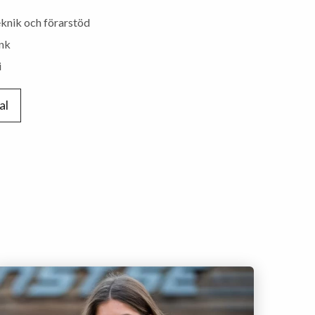
knik och förarstöd
ink
i
al