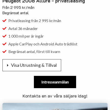
Peugeot 2008 Allure - privatleasing
Från 2 995 kr/mån
Begränsat antal
Privatleasing från 2 995 kr/mån
Avtal 36 månader
1 000 mil per år ingår
Apple CarPlay och Android Auto trådlöst
Begränsat antal, först till kvarn
Visa Utrustning & Tillval
Årsmodell: 2024
Bensin 130hk
Intresseanmälan
Automat
ACC / klimatanläggning
Kontakta en av våra säljare idag!
Airbag förare och passagerare
Aktiv bromsassistent