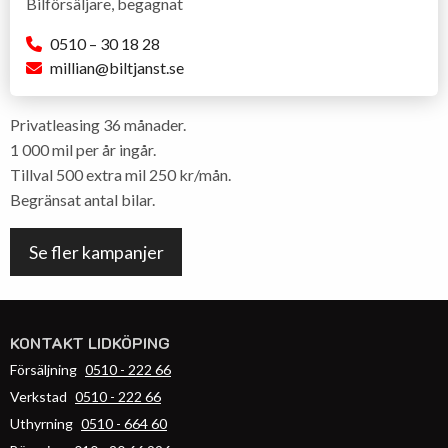
Bilförsäljare, begagnat
0510 – 30 18 28
millian@biltjanst.se
Privatleasing 36 månader.
1 000 mil per år ingår.
Tillval 500 extra mil 250 kr/mån.
Begränsat antal bilar.
Se fler kampanjer
KONTAKT LIDKÖPING
Försäljning
0510 - 222 66
Verkstad
0510 - 222 66
Uthyrning
0510 - 664 60