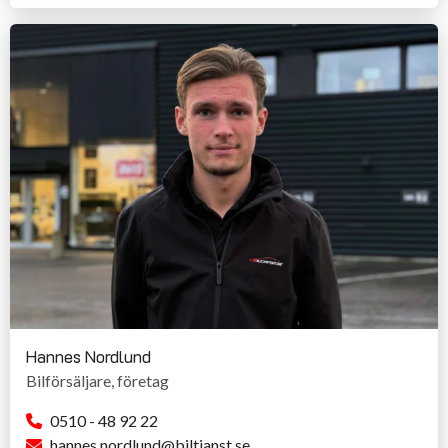
Hannes Nordlund
Bilförsäljare, företag
0510 - 48 92 22
hannes.nordlund@biltjanst.se