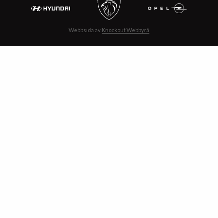
Webbsida av
Knockout Webbyrå