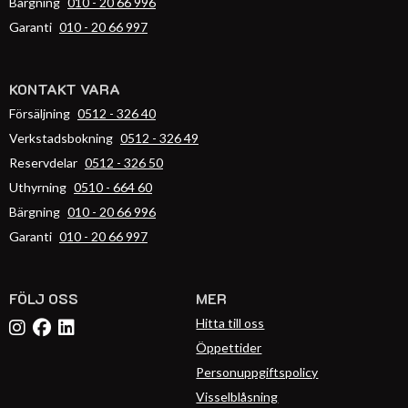
Bärgning
010 - 20 66 996
Garanti
010 - 20 66 997
KONTAKT VARA
Försäljning
0512 - 326 40
Verkstadsbokning
0512 - 326 49
Reservdelar
0512 - 326 50
Uthyrning
0510 - 664 60
Bärgning
010 - 20 66 996
Garanti
010 - 20 66 997
FÖLJ OSS
MER
Hitta till oss
Öppettider
Personuppgiftspolicy
Visselblåsning