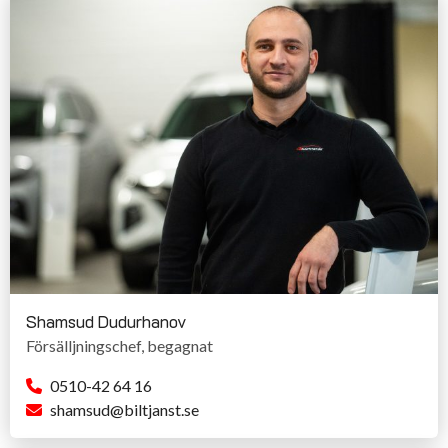
Shamsud Dudurhanov
Försälljningschef, begagnat
0510-42 64 16
shamsud@biltjanst.se